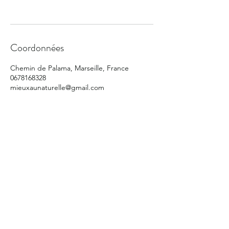
Coordonnées
Chemin de Palama, Marseille, France
0678168328
mieuxaunaturelle@gmail.com
Mieux au Natur’elle
mieuxaunaturelle@gmail.com