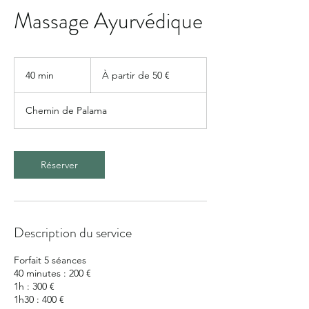
Massage Ayurvédique
À
partir
40 min
4
À partir de 50 €
de
50
0
euros
m
Chemin de Palama
i
n
Réserver
Description du service
Forfait 5 séances
40 minutes : 200 €
1h : 300 €
1h30 : 400 €